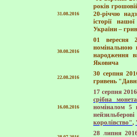
років грошові
20-річчю над
31.08.2016
історії нашо
України – грив
01 вересня 
номінальною в
30.08.2016
народження в
Яковича
30 серпня 201
22.08.2016
гривень
"Давн
17 серпня 201
срібна моне
номіналом 5 
16.08.2016
нейзильберо
королівство"
,
28 липня 201
28.07.2016