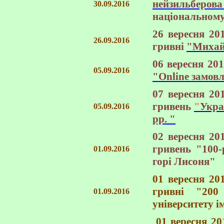
нейзильберова
30.09.2016
національному
26 вересня 20
26.09.2016
гривні
"Михай
06 вересня 20
05.09.2016
"Оnline замов
07 вересня 20
гривень
"
Укра
05.09.2016
рр. "
02 вересня 20
гривень
"100-
01.09.2016
горі Лисоня"
01 вересня 20
гривні
"200
01.09.2016
університету і
01 вересня 20