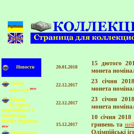
15 дютого 20
Новости
20.01.2018
монета номіна
23 січня 201
Архив
22.12.2017
монета номіна
new
новостей
23 січня 201
Планы
22.12.2017
выпуска
монета номіна
юбилейных и
памятных
10 січня 2018
монет Украины
гривень та
не
15.12.2017
new
Олімпійські іг
Банкноты и