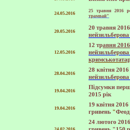
25 травня 2016 р
24.05.2016
трамвай"
20 травня 201
20.05.2016
нейзильберова
12 тр
авня 201
нейзильберова
12.05.2016
кримськотатар
28 квітня 201
28.04.2016
нейзильберова
Підсумки
перш
19.04.2016
2015 рік
19 квітня 2016
19.04.2016
гривень
"
Феод
24 лютого 201
гривень
"150 р
24.02.2016