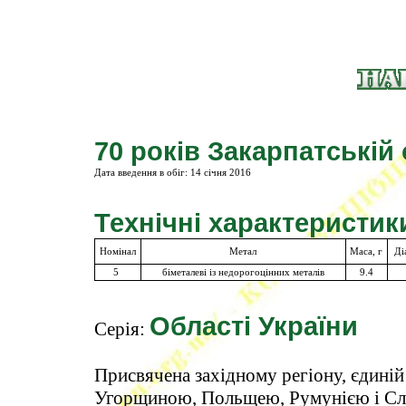
70 років Закарпатській 
Дата введення в обіг:
14 сiчня 2016
Технічні характеристик
Номінал
Метал
Маса, г
Ді
5
біметалеві із недорогоцінних металів
9.4
Області України
Серія:
Присвячена західному регіону, єдиній 
Угорщиною, Польщею, Румунією і Сло