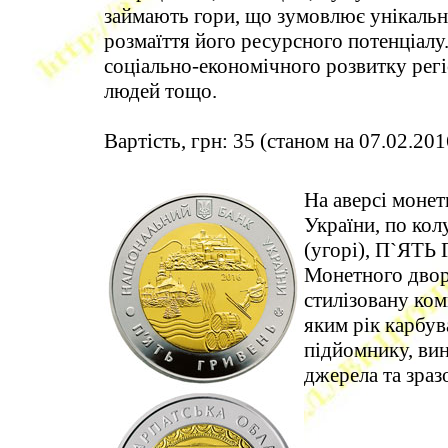
займають гори, що зумовлює унікальні
розмаїття його ресурсного потенціалу.
соціально-економічного розвитку регіо
людей тощо.
Вартість, грн: 35 (станом на 07.02.201
На аверсі моне
України, по к
(угорі), П`ЯТЬ
Монетного двору
стилізовану ком
яким рік карбув
підйомнику, вин
джерела та зраз