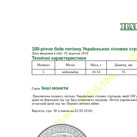
100-річчя боїв легіону Українських січових стр
Дата введення в обіг:
02 веpесня 2016
Технічні характеристики
Номінал
Метал
Маса, г
Діаметр, мм
5
нейзильбер
16.54
35
Інші монети
Серія:
Присвячена подвигу легіону Українських січових стрільців, який 100 р
армії на Бережани під час Брусиловського прориву. Легіон українських
угорській армії під час Першої світової війни.
Вартість, грн: 38 (станом на 02.09.2016)