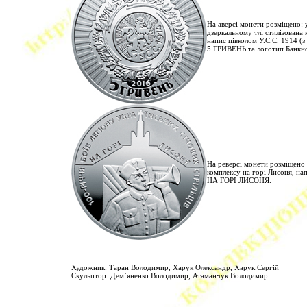
На аверсі монети розміщено: 
дзеркальному тлі стилізована 
напис півколом У.С.С. 1914 (з
5 ГРИВЕНЬ та логотип Банкно
На реверсі монети розміщено 
комплексу на горі Лисоня, 
НА ГОРІ ЛИСОНЯ.
Художник: Таран Володимир, Харук Олександр, Харук Сергій
Скульптор: Дем`яненко Володимир, Атаманчук Володимир