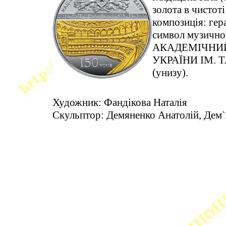
золота в чистоті
композиція: гер
символ музичн
АКАДЕМІЧНИЙ 
УКРАЇНИ ІМ. Т.
(унизу).
Художник: Фандікова Наталія
Скульптор: Демяненко Анатолій, Дем