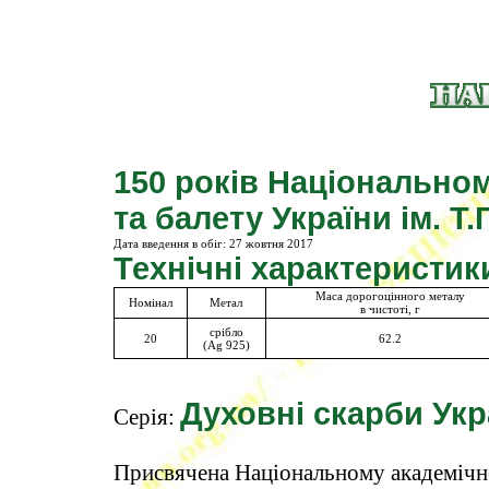
150 років Національно
та балету України ім. Т
Дата введення в обіг:
27 жовтня 2017
Технічні характеристик
Маса дорогоцінного металу
Номінал
Метал
в чистоті, г
срібло
20
62.2
(Ag 925)
Духовні скарби Укр
Серія:
Присвячена Національному академічном