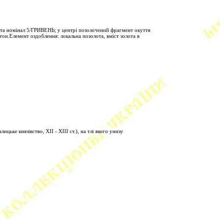
 та номінал 5/ГРИВЕНЬ; у центрі позолочений фрагмент окуття
итон.Елемент оздоблення: локальна позолота, вміст золота в
ьке князівство, ХІІ - ХІІІ ст.), на тлі якого унизу