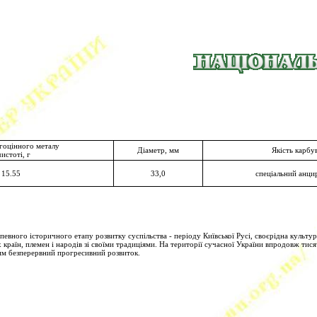
гоцінного металу
Діаметр, мм
Якість карбу
чистоті, г
15.55
33,0
спеціальний анци
вного історичного етапу розвитку суспільства - періоду Київської Русі, своєрідна культура
 країн, племен і народів зі своїми традиціями. На території сучасної України впродовж тис
им безперервний прогресивний розвиток.