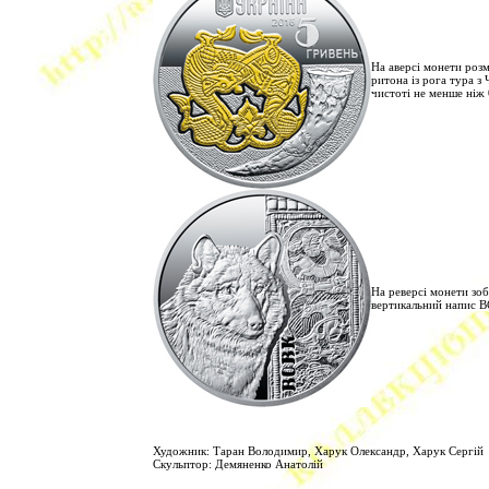
На аверсі монети роз
ритона із рога тура з
чистоті не менше ніж 
На реверсі монети зоб
вертикальний напис 
Художник: Таран Володимир, Харук Олександр, Харук Сергій
Скульптор: Демяненко Анатолій