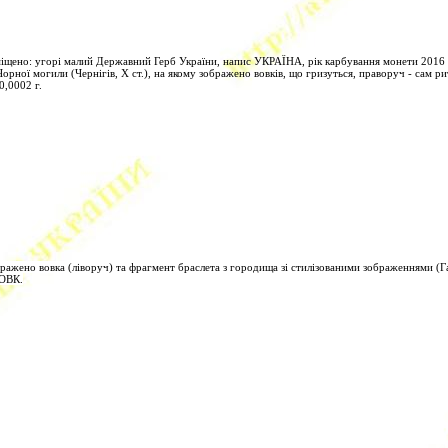
міщено: угорі малий Державний Герб України, напис УКРАЇНА, рік карбування монети 2016
 Чорної могили (Чернігів, Х ст.), на якому зображено вовків, що гризуться, праворуч - сам р
0,0002 г.
ражено вовка (ліворуч) та фрагмент браслета з городища зі стилізованими зображеннями (Галиц
ВОВК.