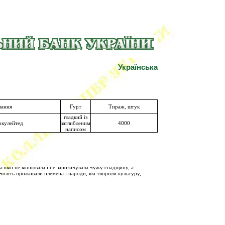
Українська
вання
Гурт
Тираж, штук
гладкий із
ркулейтед
заглибленим
4000
написом
 якої не копіювала і не запозичувала чужу спадщину, а
ячоліть проживали племена і народи, які творили культуру,