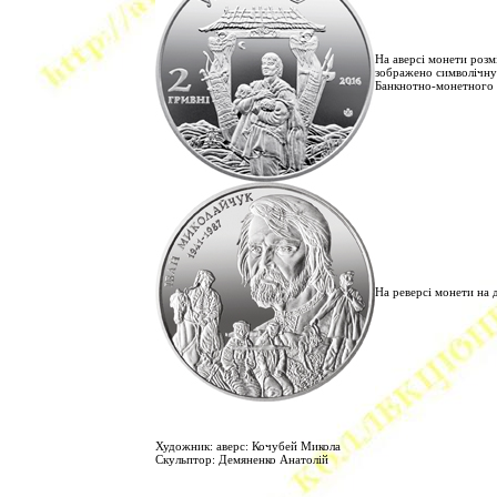
На аверсі монети розм
зображено символічну 
Банкнотно-монетного 
На реверсі монети на 
Художник: аверс: Кочубей Микола
Скульптор: Демяненко Анатолій