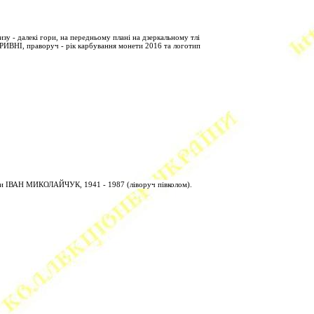
у - далекі гори, на передньому плані на дзеркальному тлі
ГРИВНІ, праворуч - рік карбування монети 2016 та логотип
писи ІВАН МИКОЛАЙЧУК, 1941 - 1987 (ліворуч півколом).