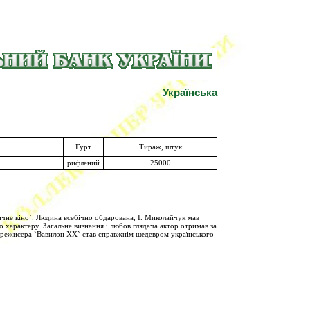
Українська
Гурт
Тираж, штук
рифлений
25000
чне кіно`. Людина всебічно обдарована, І. Миколайчук мав
о характеру. Загальне визнання і любов глядача актор отримав за
як режисера `Вавилон ХХ` став справжнім шедевром українського