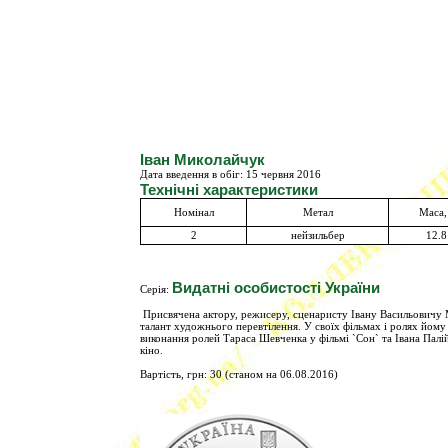
Іван Миколайчук
Дата введення в обіг:
15
черв
ня 2016
Технічні характеристики
Номінал
Метал
Маса,
2
нейзильбер
12.8
Видатні особистості України
Серія:
Присвячена актору, режисеру, сценаристу Івану Васильовичу М
талант художнього перевтілення. У своїх фільмах і ролях йому 
виконання ролей Тараса Шевченка у фільмі `Сон` та Івана Палі
кіно.
Вартість, грн: 30 (станом на 06.08.2016)