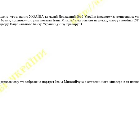
іщено: угорі напис УКРАЇНА та малий Державний Герб України (праворуч); композицію: униз
браму, під якою - струнка постать Івана Миколайчука з ягням на руках, ліворуч номінал 2/
двору Національного банку України (унизу праворуч).
дзеркальному тлі зображено портрет Івана Миколайчука в оточенні його кіногероїв та на