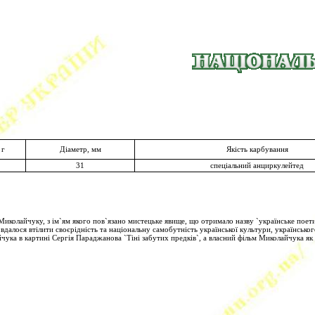
 г
Діаметр, мм
Якість карбування
31
спеціальний анциркулейтед
иколайчуку, з ім`ям якого пов`язано мистецьке явище, що отримало назву `українське поети
вдалося втілити своєрідність та національну самобутність української культури, українськог
йчука в картині Сергія Параджанова `Тіні забутих предків`, а власний фільм Миколайчука 