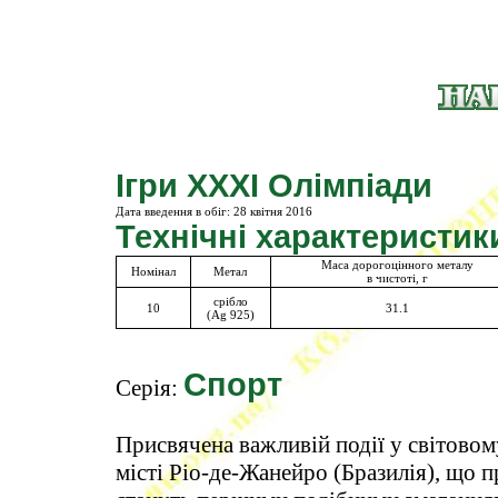
Ігри ХХХІ Олімпіади
Дата введення в обіг:
28 квiтня 2016
Технічні характеристик
Маса дорогоцінного металу
Номінал
Метал
в чистоті, г
срібло
10
31.1
(Ag 925)
Спорт
Серія:
Присвячена важливій події у світово
місті Ріо-де-Жанейро (Бразилія), що п