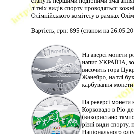
стануть першими подібними змаганням
літніх видів спорту проводяться кож
Олімпійського комітету в рамках Олім
Вартість, грн: 895 (станом на 26.05.20
На аверсі монети р
напис УКРАЇНА, зоб
височить гора Цукр
Жанейро, на тлі б
карбування монети
На реверсі монети н
Корковадо в Ріо-де
(використано тампо
різні види спорту, 
Національного олім