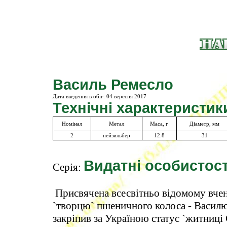
Василь Ремесло
Дата введення в обіг:
04 вересня 2017
Технічні характеристик
Номінал
Метал
Маса, г
Діаметр, мм
2
нейзильбер
12.8
31
Видатні особистост
Серія:
Присвячена всесвітньо відомому вчено
`творцю` пшеничного колоса - Васил
закріпив за Україною статус `житниці