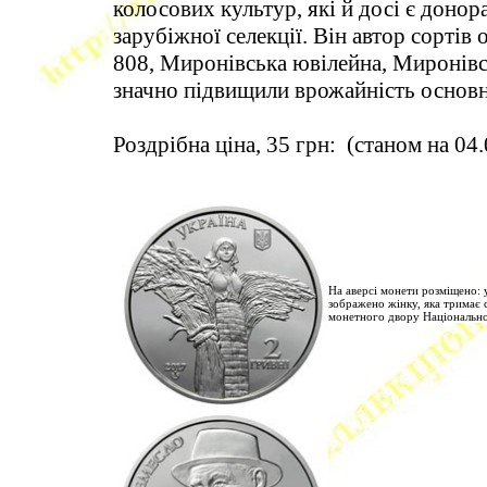
колосових культур, які й досі є донор
зарубіжної селекції. Він автор сорті
808, Миронівська ювілейна, Миронівсь
значно підвищили врожайність основно
Роздрібна ціна, 35 грн: (станом на 04
На аверсі монети розміщено: 
зображено жінку, яка тримає 
монетного двору Національно