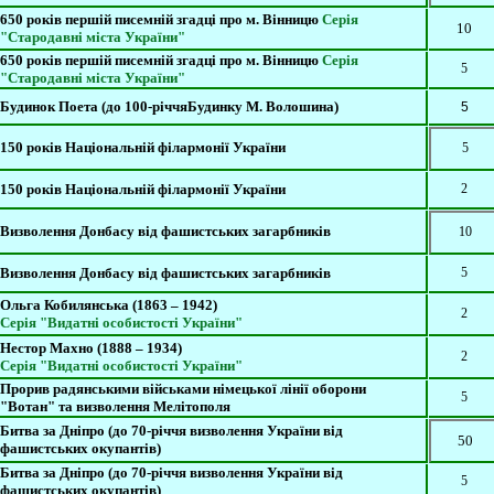
650 років першій писемній згадці про м. Вінницю
Серія
10
"Cтародавні
міста України"
650 років першій писемній згадці про м. Вінницю
Серія
5
"Cтародавні
міста України"
Будинок Поета
(до 100-річчяБудинку М. Волошина)
5
150 років Національній філармонії України
5
150 років Національній філармонії України
2
Визволення Донбасу від фашистських загарбників
10
Визволення Донбасу від фашистських загарбників
5
Ольга Кобилянська (1863 – 1942)
2
Серія "Видатні особистості України"
Нестор Махно (1888 – 1934)
2
Серія "Видатні особистості України"
Прорив радянськими військами німецької лінії оборони
5
"Вотан" та визволення Мелітополя
Битва за Дніпро (до 70-річчя визволення України від
50
фашистських окупантів)
Битва за Дніпро (до 70-річчя визволення України від
5
фашистських окупантів)