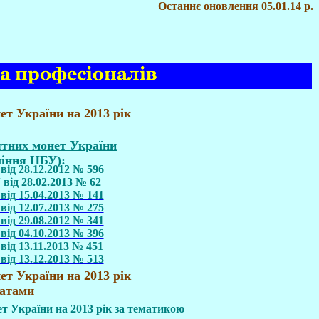
Останнє оновлення
05.01.14
р.
ет України на 201
3
рік
ятних монет України
іння НБУ)
:
ід 28.12.2012 № 596
від 28.02.2013 № 62
ід 15.04.2013 № 141
ід 12.07.2013 № 275
ід 29.08.2012 № 341
ід 04.10.2013 № 396
ід 13.11.2013 № 451
ід 13.12.2013 № 513
ет України на 201
3
рік
датами
 України на 2013 рік за тематикою