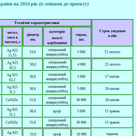
їни на 2014 рік (із змінами до проекту)
Технічні характеристики
Строк уведення
категорія
метал,
діаметр
тираж,
в обіг
маса в
якості
мм
.
шт.
чистоті,
г
.
карбування
спеціальний
Ag
925
33,0
5 000
15 лютого
анциркулейтед
15,55
спеціальний
Ag
925
50,0
4 000
25 лютого
анциркулейтед
62,2
спеціальний
Ag
925
50,0
3 000
17 квітн
я
анциркулейтед
62,2
спеціальний
Ag
925
38,6
5 000
26 квітня
анциркулейтед
31,1
спеціальний
CuNiZn
31,0
30 000
26 квітня
анциркулейтед
Ag
925
38,6
пруф
5 000
15 травня
31,1
спеціальний
CuNiZn
35,0
30 000
15 травня
анциркулейтед
Ag
925
червень
33,0
пруф
10 000