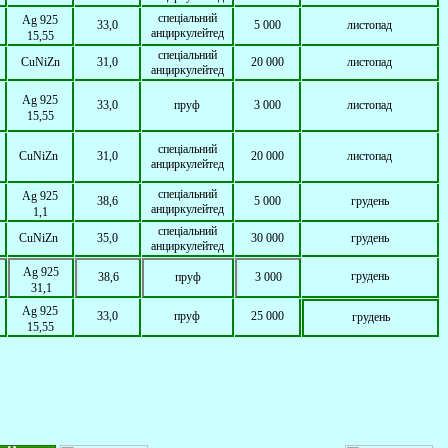
спеціальний
Ag
925
33,0
5 000
листопад
анциркулейтед
15,55
спеціальний
CuNiZn
31,0
20 000
листопад
анциркулейтед
Ag
925
33,0
пруф
3 000
листопад
15,55
спеціальний
CuNiZn
31,0
20 000
листопад
анциркулейтед
спеціальний
Ag
925
38,6
5 000
грудень
анциркулейтед
1,1
спеціальний
CuNiZn
35,0
30 000
грудень
анциркулейтед
Ag
925
грудень
38,6
пруф
3 000
31,1
Ag
925
33,0
пруф
25 000
грудень
15,55