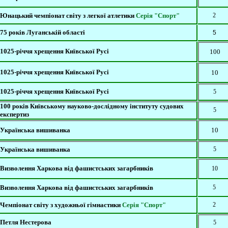
Юнацький чемпіонат світу з легкої атлетики
Серія "Спорт"
2
75 років Луганській
області
5
1025-річчя хрещення Київської Русі
100
1025-річчя хрещення Київської Русі
10
1025-річчя хрещення Київської Русі
5
100 років Київському науково-дослідному інституту судових
5
експертиз
Українська вишиванка
10
Українська вишиванка
5
Визволення Харкова від фашистських загарбників
10
Визволення Харкова від фашистських загарбників
5
Ч
емпіонат світу з художньої гімнастики
Серія "Спорт"
2
Петля Нестерова
5