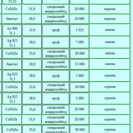
15,55
спеціальний
CuNiZn
31,0
20 000
червень
анциркулейтед
спеціальний
біметал
28
,0
2
0 000
червень
анциркулейтед
Au
900
липень
32,0
пруф
1 025
31,1
Ag
925
липень
38,6
пруф
7 000
31,1
спеціальний
липень
CuNiZn
35,0
30 000
анциркулейтед
спеціальний
липень
біметал
28
,0
15 000
анциркулейтед
Ag
925
серпень
38,6
пруф
5 000
31,1
спеціальний
серпень
CuNiZn
35,0
30 000
анциркулейтед
Ag
925
серпень
38,6
пруф
3 000
31,1
спеціальний
CuNiZn
20 000
серпень
35,0
анциркулейтед
спеціальний
CuNiZn
31,0
20 000
серпень
анциркулейтед
спеціальний
серпень
CuNiZn
35,0
30 000
анциркулейтед