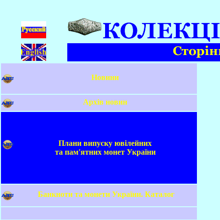
Новини
Архів новин
Плани випуску ювілейних
та пам
'
ятних монет України
Банкноти та монети України. Каталог