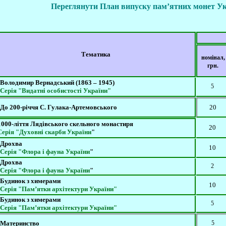
Переглянути План випуску пам’ятних монет Укра
Тематика
номінал,
грн.
Володимир Вернадський (1863 – 1945)
5
Серія "Видатні особистості України"
До 200-річчя С.
Гулака-Артемовського
20
1000-ліття
Лядівського
скельного монастиря
20
Серія "
Духовні скарби України
"
Дрохва
10
Серія "Флора і фауна України
"
Дрохва
2
Серія "Флора і фауна України
"
Будинок з химерами
10
Серія "Пам’ятки архітектури України"
Будинок з химерами
5
Серія "Пам’ятки архітектури України"
Материнство
5