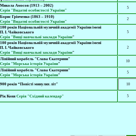
Микола Амосов (1913 – 2002)
5
Серія "Видатні особистості України"
Борис Грінченко (1863 – 1910)
2
Серія "Видатні особистості України"
100 років Національній музичній академії України імені
П. І. Чайковськ
ого
5
Серія "Вищі навчальні заклади України
"
100 років Національній музичній академії України імені
П. І. Чайковськ
ого
2
Серія "Вищі навчальні заклади України
"
Лінійний корабель "Слава Єкатерини"
10
Серія "Морська історія України
"
Лінійний корабель "Слава Єкатерини"
5
Серія "Морська історія України
"
900 років “Повісті минулих літ"
10
Рік Коня
Серія "Східний календар"
5