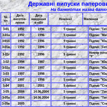
Державні випуски паперови
На банкнотах назва банк
Дата
Дата
№
виготов-
введення
Номінал
Малюнок
пп
лення
в обіг
3-01
1992
1996
5 гривні
Підпис "Ге
3-01а
1992
1996
5 гривні
Підпис "Ма
3-01б
1992
1996
5 гривні
Підпис "Ю
3-01в
1992
1996
5 гривні
Підпис "Гет
Номер поч
3-01г
1992
1996
5 гривні
"9"
3-02
1994
1997
5 гривні
Підпис "Ю
3-02а
1994
1997
5 гривні
Підпис "Ющ
3-03
1997
1998
5 гривні
Підпис "Ю
3-03а
1997
1998
5 гривні
Підпис "Ющ
3-04
2001
2001
5 гривні
Підпис "Ст
3-05
2004
14.06.2004
5 гривні
Підпис "Тиг
3-05а
2004
14.06.2004
5 гривні
Підпис "Тиг
3-05в
2005
5 гривні
Підпис "Ст