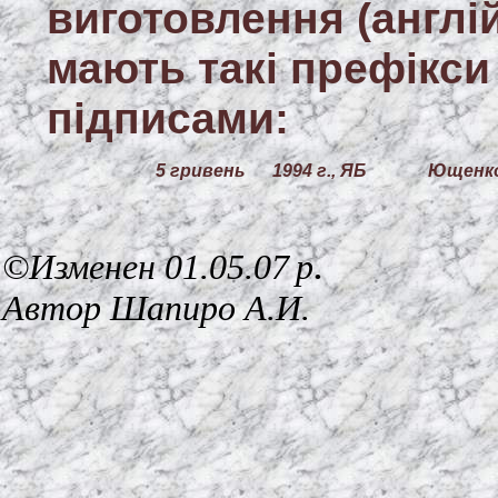
виготовлення (англі
мають такі префікси
підписами:
5 гривень
1994 г., ЯБ
Ющенк
.
©
Изменен
01.05.07
p
Автор Шапиро А.И.