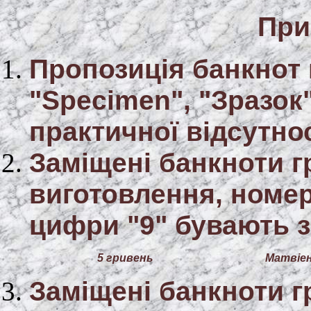
При
Пропозиція банкнот 
"Specimen", "Зразок
практичної відсутно
Заміщені банкноти г
виготовлення, номер
цифри "9" бувають з
5 гривень
Матвіен
Заміщені банкноти г