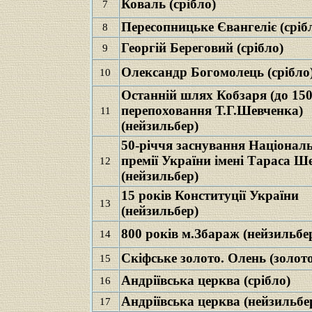
Коваль (срібло)
7
Пересопницьке Євангеліє (сріб
8
Георгій Береговий (срібло)
9
Олександр Богомолець (срібло
10
Останній шлях Кобзаря (до 150
перепоховання Т.Г.Шевченка)
11
(нейзильбер)
50-річчя заснування Національ
премії України імені Тараса Ш
12
(нейзильбер)
15 років Конституції України
13
(нейзильбер)
800 років м.Збараж (нейзильбе
14
Скіфське золото. Олень (золото
15
Андріївська церква (срібло)
16
Андріївська церква (нейзильбе
17