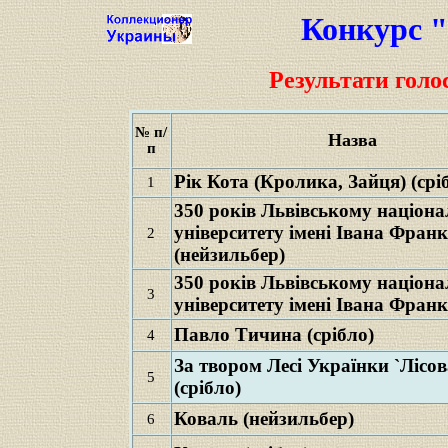
Конкурс 
Результати голо
№ п/
Назва
п
Рік Кота (Кролика, Зайця) (срі
1
350 років Львівському націон
університету імені Івана Фран
2
(нейзильбер)
350 років Львівському націон
3
університету імені Івана Франк
Павло Тичина (срібло)
4
За твором Лесі Українки `Лісов
5
(срібло)
Коваль (нейзильбер)
6