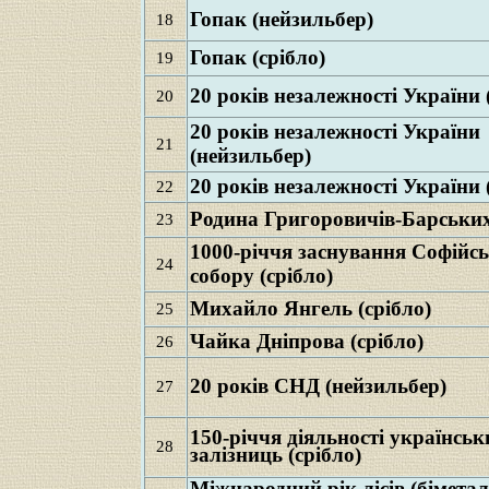
Гопак (нейзильбер)
18
Гопак (срібло)
19
20 років незалежності України 
20
20 років незалежності України
21
(нейзильбер)
20 років незалежності України 
22
Родина Григоровичів-Барських 
23
1000-річчя заснування Софійс
2
4
собору (срібло)
Михайло Янгель (срібло)
25
Чайка Дніпрова (срібло)
26
20 років СНД (нейзильбер)
27
150-річчя діяльності українськ
28
залізниць (срібло)
Міжнародний рік лісів (біметале