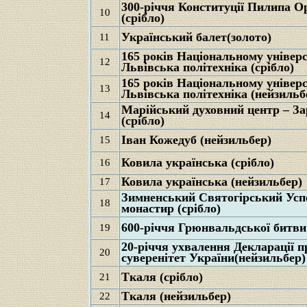
300-річчя Конституції Пилипа О
10
(срібло)
Український балет(золото)
11
165 років Національному універ
12
Львівська політехніка (срібло)
165 років Національному універ
13
Львівська політехніка (нейзильб
Марійський духовний центр – З
14
(срібло)
Іван Кожедуб (нейзильбер)
15
Ковила українська (срібло)
16
Ковила українська (нейзильбер)
17
Зимненський Святогірський Усп
18
монастир (срібло)
600-річчя Грюнвальдської битви 
19
20-річчя ухвалення Декларації 
20
суверенітет України(нейзильбер)
Ткаля (срібло)
21
Ткаля (нейзильбер)
22