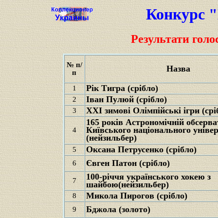
Конкурс 
Результати голо
№ п/
Назва
п
Рік Тигра (срібло)
1
Іван Пулюй (срібло)
2
XXI зимові Олімпійські ігри (срі
3
165 років Астрономічній обсерва
Київського національного уніве
4
(нейзильбер)
Оксана Петрусенко (срібло)
5
Євген Патон (срібло)
6
100-річчя українського хокею з
7
шайбою(нейзильбер)
Микола Пирогов (срібло)
8
Бджола (золото)
9