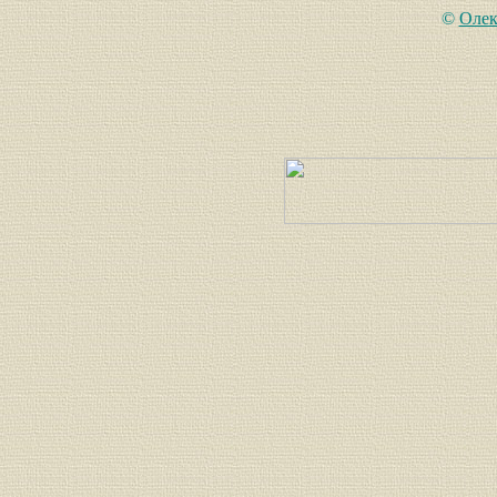
©
Олек