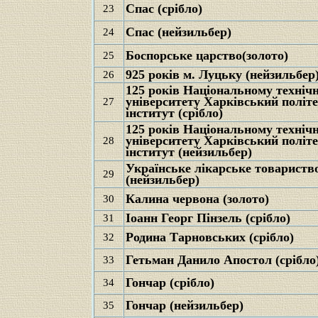
Спас (срібло)
23
Спас (нейзильбер)
2
4
Боспорське царство(золото)
25
925 років м. Луцьку (нейзильбер
26
125 років Національному техніч
університету Харківський політ
27
інститут (срібло)
125 років Національному техніч
університету Харківський політ
28
інститут (нейзильбер)
Українське лікарське товариств
29
(нейзильбер)
Калина червона (золото)
30
Іоанн Георг Пінзель (срібло)
31
Родина Тарновських (срібло)
32
Гетьман Данило Апостол (срібло
33
Гончар (срібло)
34
Гончар (нейзильбер)
35