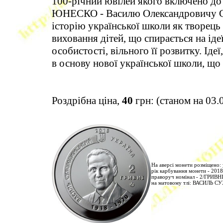
100-річний ювілей якого включено до 
ЮНЕСКО - Василю Олександровичу Су
історію української школи як творець 
виховання дітей, що спирається на іде
особистості, вільного її розвитку. Ід
в основу нової української школи, що
Роздрібна ціна,
40
грн: (станом на 03.
На аверсі монети розміщено:
рік карбування монети - 2018
праворуч номінал - 2/ГРИВНІ
на матовому тлі: ВАСИЛЬ СУ