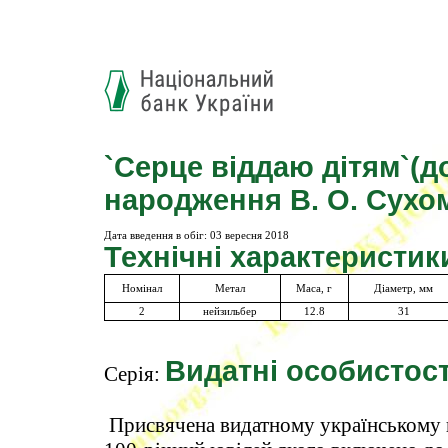
`Серце віддаю дітям`(до
народження В. О. Сухо
Дата введення в обіг:
03 вересня 2018
Технічні характеристик
Номінал
Метал
Маса, г
Діаметр, мм
2
нейзильбер
12.8
31
Видатні особистост
Серія:
Присвячена видатному українському п