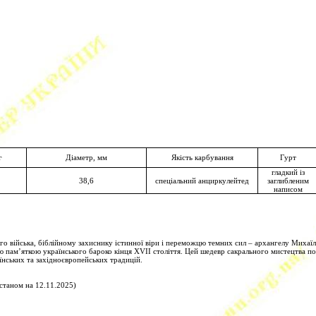
г
Діаметр, мм
Якість карбування
Гурт
гладкий із
38,6
спеціальний анциркулейтед
заглибленим
написом
 війська, біблійному захиснику істинної віри і переможцю темних сил – архангелу Михаїлу
ою пам’яткою українського бароко кінця XVII століття. Цей шедевр сакрального мистецтва 
їнських та західноєвропейських традицій.
станом на 12.11.2025)