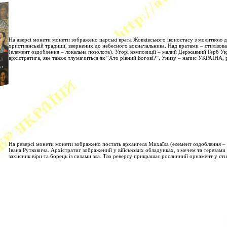
На аверсі монети монети зображено царські врата Жовківського іконостасу з молитвою 
християнській традиції, звернених до небесного воєначальника. Над вратами – стилізова
(елемент оздоблення – локальна позолота). Угорі композиції – малий Державний Герб У
архістратига, яке також тлумачиться як “Хто рівний Богові?”. Унизу – напис УКРАЇНА, р
На реверсі монети монети зображено постать архангела Михаїла (елемент оздоблення – к
Івана Рутковича. Архістратиг зображений у військових обладунках, з мечем та терезами в
захисник віри та борець із силами зла. Тло реверсу прикрашає рослинний орнамент у стилі