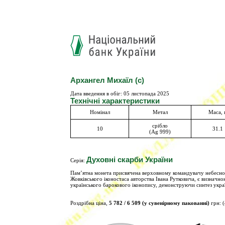
Архангел Михаїл (c)
Дата введення в обіг:
05 листопада 2025
Технічні характеристики
Номінал
Метал
Маса, 
срібло
10
31.1
(Ag 999)
Духовні скарби України
Серія:
Пам’ятна монета присвячена верховному командувачу небесного
Жовківського іконостаса авторства Івана Рутковича, є визначн
українського барокового іконопису, демонструючи синтез укра
Роздрібна ціна,
5 782 / 6 509 (у сувенірному пакованні)
грн: (