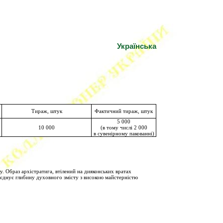
Українська
Тираж, штук
Фактичний тираж, штук
5 000
10 000
(в тому числі 2 000
в сувенірному пакованні)
. Образ архістратига, втілений на дияконських вратах
поєднує глибину духовного змісту з високою майстерністю