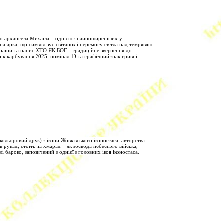
до архангела Михаїла – однією з найпоширеніших у
на арка, що символізує світанок і перемогу світла над темрявою
країни та напис ХТО ЯК БОГ – традиційне звернення до
ік карбування 2025, номінал 10 та графічний знак гривні.
ольоровий друк) з ікони Жовківського іконостаса, авторства
 руках, стоїть на хмарах – як воєвода небесного війська,
 бароко, запозичений з однієї з головних ікон іконостаса.