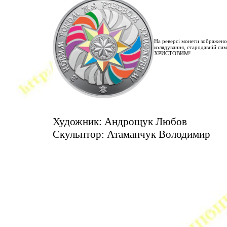
На реверсі монети зображено 
колядування, стародавній си
ХРИСТОВИМ!
Художник: Андрощук Любов
Скульптор: Атаманчук Володимир