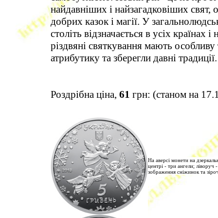
найдавніших і найзагадковіших свят, оч
добрих казок і магії. У загальнолюдсь
століть відзначається в усіх країнах і
різдвяні святкування мають особливу 
атрибутику та зберегли давні традиції.
Роздрібна ціна,
61
грн: (станом на 17.
На аверсі монети на дзеркаль
центрі - три ангели; ліворуч 
зображення сніжинок та зіро