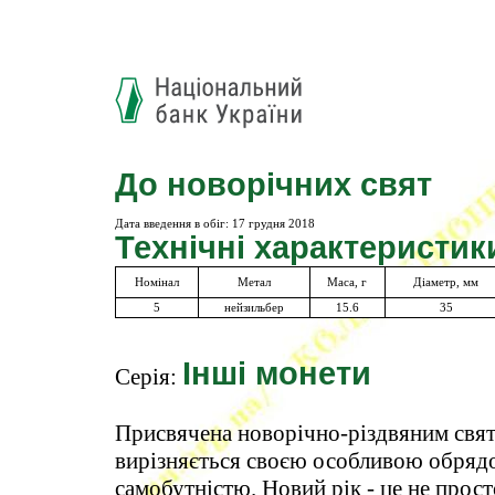
До новорічних свят
Дата введення в обіг:
17 грудня 2018
Технічні характеристик
Номінал
Метал
Маса, г
Діаметр, мм
5
нейзильбер
15.6
35
Інші монети
Серія:
Присвячена новорічно-різдвяним свята
вирізняється своєю особливою обрядо
самобутністю. Новий рік - це не прост