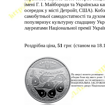
імені Г. І. Майбороди та Українська к
осередок у місті Детройт, США). Коб
самобутньої самодостатності та духом
популяризує культурну спадщину Украї
лауреатами Національної премії Украї
Роздрібна ціна,
51
грн: (станом на 18.
На аверсі монети розміщено: 
обидва боки від якого роки: 
композиція: на тлі квітково
НАЦІОНАЛЬНА ЗАСЛУЖЕНА К
монетного двору Національно