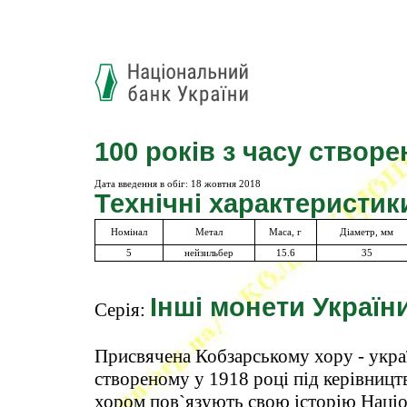
100 років з часу створ
Дата введення в обіг:
18 жовтня 2018
Технічні характеристик
Номінал
Метал
Маса, г
Діаметр, мм
5
нейзильбер
15.6
35
Інші монети Україн
Серія:
Присвячена Кобзарському хору - укр
створеному у 1918 році під керівниц
хором пов`язують свою історію Націо