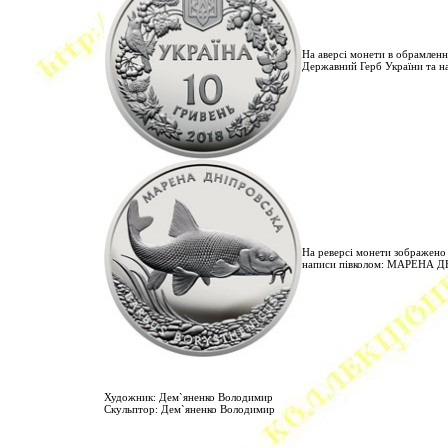
На аверсі монети в обрамленн
Державний Герб України та 
На реверсі монети зображено 
написи півколом: МАРЕНА Д
Художник: Дем`яненко Володимир
Скульптор: Дем`яненко Володимир