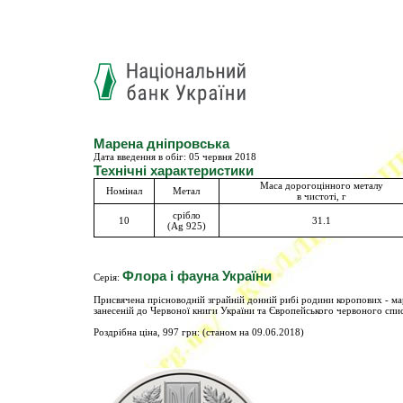
Марена дніпровська
Дата введення в обіг: 05 червня 2018
Технічні характеристики
Маса дорогоцінного металу
Номінал
Метал
в чистоті, г
срібло
10
31.1
(Ag 925)
Флора і фауна України
Серія:
Присвячена прісноводній зграйній донній рибі родини коропових - мар
занесеній до Червоної книги України та Європейського червоного спис
Роздрібна ціна, 997 грн: (станом на 09.06.2018)