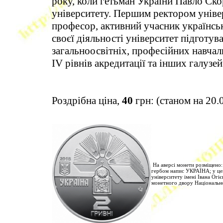
року, коли гетьман України Павло Ско
університету. Першим ректором уніве
професор, активний учасник українськ
своєї діяльності університет підготув
загальноосвітніх, професійних навчаль
IV рівнів акредитації та інших галузе
Роздрібна ціна,
40
грн: (станом на 20.
На аверсі монети розміщено: 
гербом напис УКРАЇНА; у цен
університету імені Івана Огі
монетного двору Національно