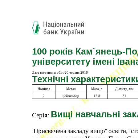
100 років Кам`янець-П
університету імені Іван
Дата введення в обіг:
20 червня 2018
Технічні характеристик
Номінал
Метал
Маса, г
Діаметр, мм
2
нейзильбер
12.8
31
Вищі навчальні зак
Серія:
Присвячена закладу вищої освіти, істо