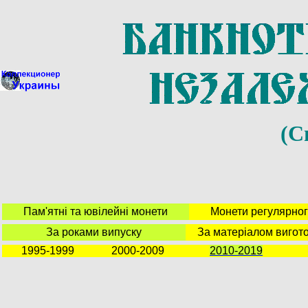
(
С
Пам'ятні та ювілейні монети
Монети регулярног
За
роками випуску
За матеріалом виг
от
1995-1999
2000-2009
2010-2019